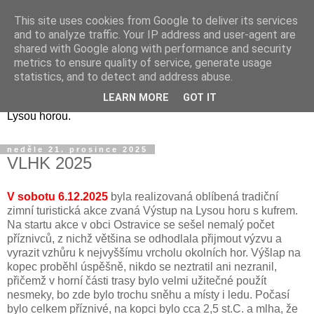
This site uses cookies from Google to deliver its services
Lysá hora
and to analyze traffic. Your IP address and user-agent are
shared with Google along with performance and security
metrics to ensure quality of service, generate usage
LH v Moravskoslezských Beskydech je můj oblíbený kopec,
statistics, and to detect and address abuse.
vyšel jsem na ni už opravdu mnohokrát. V tomto blogu se
LEARN MORE
GOT IT
budou nacházet zprávy z příprav a průběhu akcí spojených s
Lysou horou.
neděle 21. prosince 2025
VLHK 2025
V sobotu 6.12.2025
byla realizovaná oblíbená tradiční
zimní turistická akce zvaná Výstup na Lysou horu s kufrem.
Na startu akce v obci Ostravice se sešel nemalý počet
příznivců, z nichž většina se odhodlala přijmout výzvu a
vyrazit vzhůru k nejvyššímu vrcholu okolních hor. Výšlap na
kopec proběhl úspěšně, nikdo se neztratil ani nezranil,
přičemž v horní části trasy bylo velmi užitečné použít
nesmeky, bo zde bylo trochu sněhu a místy i ledu. Počasí
bylo celkem příznivé, na kopci bylo cca 2,5 st.C. a mlha, že