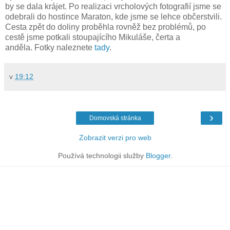
by se dala krájet. Po realizaci vrcholových fotografií jsme se
odebrali do hostince Maraton, kde jsme se lehce občerstvili.
Cesta zpět do doliny proběhla rovněž bez problémů, po
cestě jsme potkali stoupajícího Mikuláše, čerta a
anděla. Fotky naleznete
tady
.
v
19:12
›
Domovská stránka
Zobrazit verzi pro web
Používá technologii služby
Blogger
.