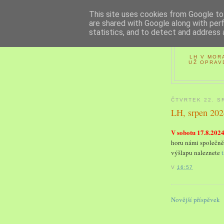
This site uses cookies from Google to 
are shared with Google along with per
statistics, and to detect and address 
LH V MOR
UŽ OPRAV
ČTVRTEK 22. S
LH, srpen 202
V sobotu 17.8.202
horu námi společně
výšlapu naleznete
V
16:57
Novější příspěvek