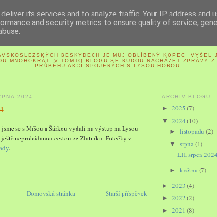
deliver its services and to analyze traffic. Your IP address and 
formance and security metrics to ensure quality of service, gen
abuse.
LYSÁ HORA
AVSKOSLEZSKÝCH BESKYDECH JE MŮJ OBLÍBENÝ KOPEC, VYŠEL J
DU MNOHOKRÁT. V TOMTO BLOGU SE BUDOU NACHÁZET ZPRÁVY Z 
PRŮBĚHU AKCÍ SPOJENÝCH S LYSOU HOROU.
RPNA 2024
ARCHIV BLOGU
4
2025
(7)
►
2024
(10)
▼
4
jsme se s Míšou a Šárkou vydali na výstup na Lysou
listopadu
(2)
►
 ještě neprobádanou cestou ze Zlatníku. Fotečky z
srpna
(1)
▼
tady
.
LH, srpen 202
května
(7)
►
2023
(4)
►
Domovská stránka
Starší příspěvek
2022
(2)
►
2021
(8)
►