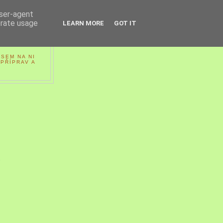
user-agent
erate usage
LEARN MORE
GOT IT
SEM NA NI
PŘÍPRAV A
4